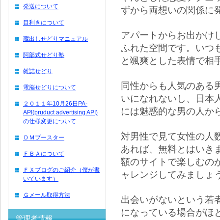
発送について
ずから両想いの関係に
目利きについて
アパートからお出かけ
蔵出しせどりマニュアル
ふれた空間です。いつ
阿部式せどり塾
と颯爽とした表情で相
雑誌せどり
同性からも人気のある
電脳せどりについて
いになれないし、日本
２０１１年10月26日PA-
には魅惑的な男の人か
API(pruduct advertising API)
の仕様変更について
対男性で見て女性の人
ＤＭブースター
あれば、無料とはいき
ＦＢＡについて
額のサイトで楽しむの
ＦＸブログのご紹介（僕が書
ャレンジしてみましょ
いています）
Ｇメール取得方法
出会いがないという若
になっている場合がほ
管理者情報