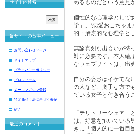
めるものだという意見
サイト内検索
個性的な心理学として
学」。“恋愛おこちゃま
的・治療的な心理学と
当サイトの基本メニュー
無論真剣な出会いが待
お問い合わせページ
対に必要です。本人確
サイトマップ
なウェブサイトは、出
プライバシーポリシー
自分の姿形はイケてな
プロフィール
の人など、奥手な方で
メールマガジン登録
ている女子と付き合う
特定商取引法に基づく表記
紹介
「テリトリーシェア」
は、好意を抱いている
最近のコメント
きに「個人的に一番目