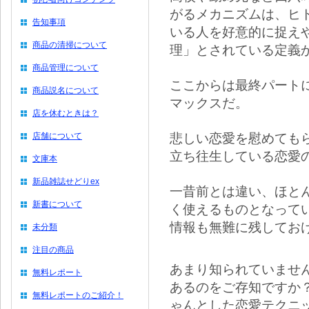
がるメカニズムは、ヒ
告知事項
いる人を好意的に捉え
商品の清掃について
理」とされている定義
商品管理について
ここからは最終パート
商品説名について
マックスだ。
店を休むときは？
悲しい恋愛を慰めても
店舗について
立ち往生している恋愛
文庫本
新品雑誌せどりex
一昔前とは違い、ほと
新書について
く使えるものとなって
情報も無難に残してお
未分類
注目の商品
あまり知られていませ
無料レポート
あるのをご存知ですか
無料レポートのご紹介！
ゃんとした恋愛テクニ