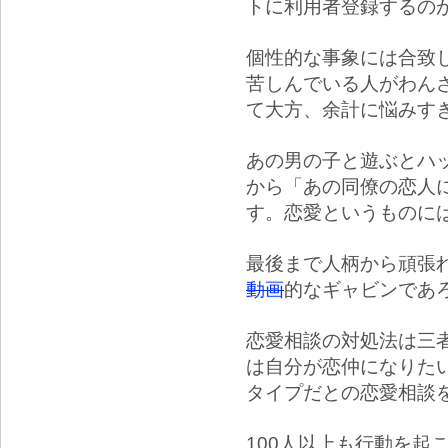
トに利用者登録するの
個性的な事象には合致
苦しんでいる人がわん
て大方、余計に悩みす
あの男の子と遊ぶとハ
から「あの同僚の恋人
す。恋愛というものに
最後まで人柄から頑張
動画
的なギャビンであ
恋愛相談の対処法は三
は自分が恋仲になりた
タイプだとの恋愛相談
100人以上も行動を起