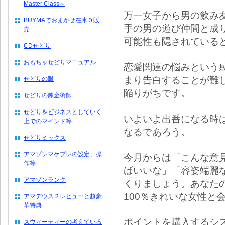
Master Class～
万一女子から男の飲み
BUYMAでおまかせ在庫０販
手の男の遊び仲間と成
売
可能性も隠されている
CDせどり
おもちゃせどりマニュアル
恋愛関連の悩みという
まり告白することが難
せどりの眼
陥りがちです。
せどりの錬金術師
せどりをビジネスとしていく
いよいよ出番になる時
上でのマインド等
なるであろう。
せどりミックス
アマゾンマケプレの設定、操
今月からは「こんな意
作等
ばいいな」「容姿端麗
アマゾンランク
くりましょう。あなた
100％きれいな女性と
アマデウス２レビューと超豪
華特典
ポイントを購入するシ
スウィーティーの考えている