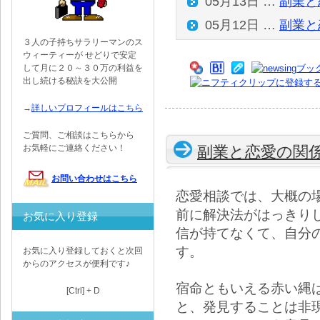
05月13日 …
副業と
05月12日 …
副業と
３人の子持ちサラリーマンのス
ウィーティーが せどりで安定
して月に２０～３０万の利益を
出し続ける秘訣を大公開
→
詳しいプロフィールはこちら
ご質問、ご相談はこちらから
お気軽にご連絡ください！
副業と恋愛の関
お問い合わせはこちら
恋愛相談では、大概の
前に解決法がはっきり
お気に入り登録
信が持てなくて、自分
す。
お気に入り登録しておくと次回
からのアクセスが便利です♪
宿命ともいえる赤い縄
[Ctrl] + D
と、発見することは非