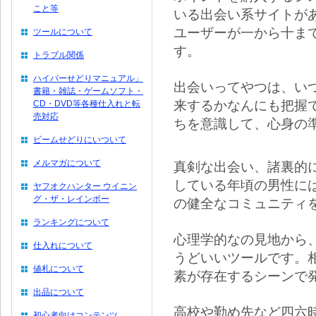
こと等
いる出会い系サイトが
ユーザーが一から十ま
ツールについて
す。
トラブル関係
ハイパーせどりマニュアル」
出会いってやつは、い
書籍・雑誌・ゲームソフト・
来するかなんにも把握
CD・DVD等各種仕入れと転
売対応
ちを意識して、心身の
ビームせどりにいついて
メルマガについて
真剣な出会い、諸裏的
している年頃の男性に
ヤフオクハンター ウイニン
グ・ザ・レインボー
の健全なコミュニティ
ランキングについて
心理学的なの見地から
仕入れについて
うどいいツールです。
値札について
素が存在するシーンで
出品について
高校や勤め先など四六
初心者向けコンテンツ