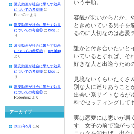
いう手順。
激安動画が社会に果たす効果
についての考察⑬
に
BrianCer
より
容貌が悪いからとか、
ときめいている男子を
激安動画が社会に果たす効果
についての考察⑬
に
blog
よ
るのに大切なのは恋愛
り
激安動画が社会に果たす効果
誰かと付き合いたいと
についての考察⑬
に
my blog
いているとすれば、そ
より
好きな人と出逢うため
激安動画が社会に果たす効果
についての考察⑬
に
blog
よ
り
見境ないくらいたくさ
別な人に巡りあうこと
激安動画が社会に果たす効果
についての考察⑬
に
出会い系サイトなるが
Robertmiz
より
料でセッティングして
アーカイブ
実は恋愛には思いが届
す。女子の前で強がっ
2022年5月
(16)
ニックを知れば、出会