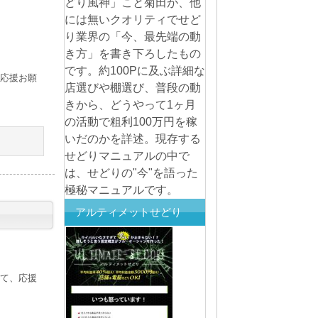
どり風神」こと菊田が、他
には無いクオリティでせど
り業界の「今、最先端の動
き方」を書き下ろしたもの
です。約100Pに及ぶ詳細な
応援お願
店選びや棚選び、普段の動
きから、どうやって1ヶ月
の活動で粗利100万円を稼
いだのかを詳述。現存する
せどりマニュアルの中で
は、せどりの"今"を語った
極秘マニュアルです。
アルティメットせどり
て、応援