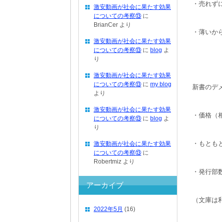
・売れず
激安動画が社会に果たす効果
についての考察⑬
に
BrianCer
より
・薄いか
激安動画が社会に果たす効果
についての考察⑬
に
blog
よ
り
激安動画が社会に果たす効果
についての考察⑬
に
my blog
新書のデ
より
激安動画が社会に果たす効果
・価格（
についての考察⑬
に
blog
よ
り
・もとも
激安動画が社会に果たす効果
についての考察⑬
に
Robertmiz
より
・発行部
アーカイブ
（文庫は
2022年5月
(16)