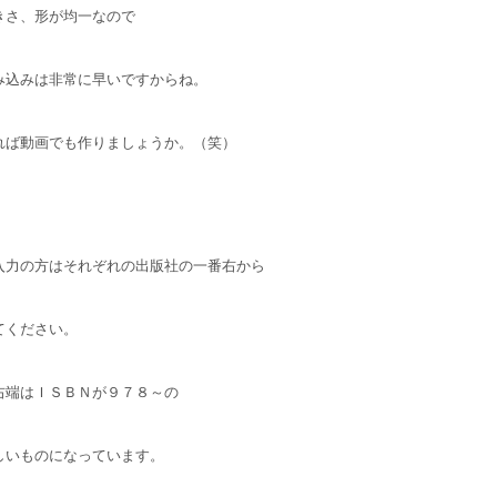
きさ、形が均一なので
み込みは非常に早いですからね。
れば動画でも作りましょうか。（笑）
入力の方はそれぞれの出版社の一番右から
てください。
右端はＩＳＢＮが９７８～の
しいものになっています。