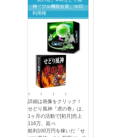
神「フル機能会員」30日
利用権
↑ ↑ ↑ ↑
詳細は画像をクリック！
せどり風神『虎の巻』は、
1ヶ月の活動で[初月]売上
116万、延べ
粗利100万円を稼いだ「せ