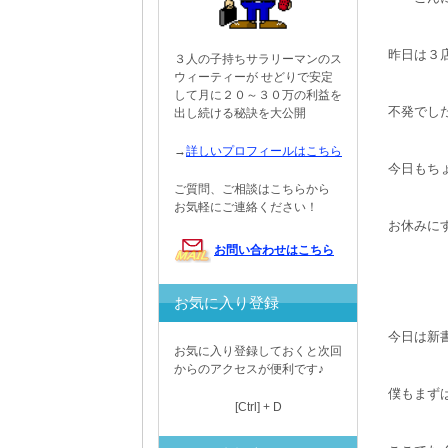
昨日は３
３人の子持ちサラリーマンのス
ウィーティーが せどりで安定
して月に２０～３０万の利益を
不発でし
出し続ける秘訣を大公開
→
詳しいプロフィールはこちら
今日もち
ご質問、ご相談はこちらから
お気軽にご連絡ください！
お休みに
お問い合わせはこちら
お気に入り登録
今日は新
お気に入り登録しておくと次回
からのアクセスが便利です♪
僕もまず
[Ctrl] + D