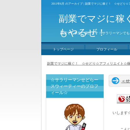
2011年6月 のアーカイブ | 副業でマジに稼ぐ！ ☆せど
副業でマジに稼
もやるぜ！
副業でも本当に稼げます！サラリーマンでも
トップページ
プロフィール
副業でマジに稼ぐ！ ☆せどり☆アフィリエイト☆稼
☆サラリーマンせどらー
＜せ
スウィーティーのプロフ
ィール☆
いします
こんにち