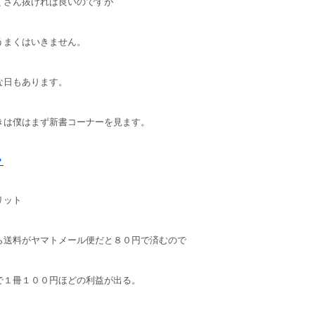
くさん抜ければ良いのですが
うまくはいきません。
な日もあります。
きは僕はまず新書コーナーを見ます。
？
リット
ら送料がヤマトメール便だと８０円で済むので
で１冊１００円ほどの利益が出る。