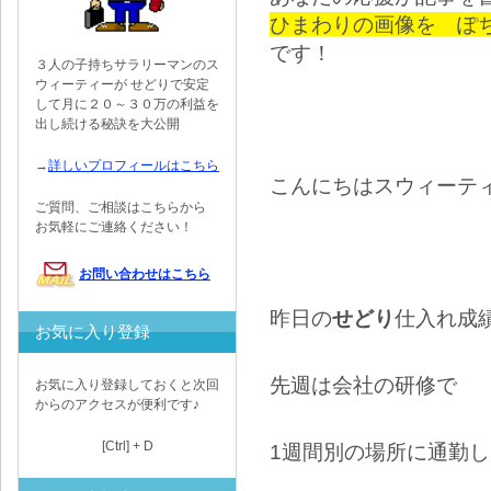
ひまわりの画像を ぽ
です！
３人の子持ちサラリーマンのス
ウィーティーが せどりで安定
して月に２０～３０万の利益を
出し続ける秘訣を大公開
→
詳しいプロフィールはこちら
こんにちはスウィーテ
ご質問、ご相談はこちらから
お気軽にご連絡ください！
お問い合わせはこちら
昨日の
せどり
仕入れ成
お気に入り登録
先週は会社の研修で
お気に入り登録しておくと次回
からのアクセスが便利です♪
[Ctrl] + D
1週間別の場所に通勤