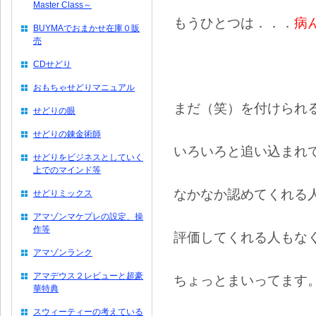
Master Class～
もうひとつは．．．
病
BUYMAでおまかせ在庫０販
売
CDせどり
おもちゃせどりマニュアル
まだ（笑）を付けられ
せどりの眼
せどりの錬金術師
いろいろと追い込まれ
せどりをビジネスとしていく
上でのマインド等
なかなか認めてくれる
せどりミックス
アマゾンマケプレの設定、操
作等
評価してくれる人もな
アマゾンランク
アマデウス２レビューと超豪
ちょっとまいってます
華特典
スウィーティーの考えている