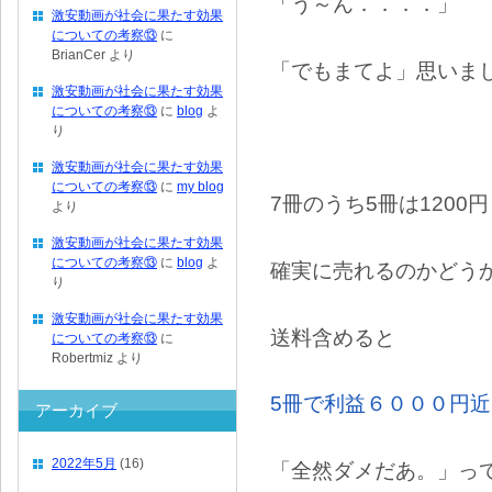
「う～ん．．．．」
激安動画が社会に果たす効果
についての考察⑬
に
BrianCer
より
「でもまてよ」思いま
激安動画が社会に果たす効果
についての考察⑬
に
blog
よ
り
激安動画が社会に果たす効果
についての考察⑬
に
my blog
7冊のうち5冊は120
より
激安動画が社会に果たす効果
についての考察⑬
に
blog
よ
確実に売れるのかどう
り
激安動画が社会に果たす効果
送料含めると
についての考察⑬
に
Robertmiz
より
5冊で利益６０００円
アーカイブ
2022年5月
(16)
「全然ダメだあ。」っ