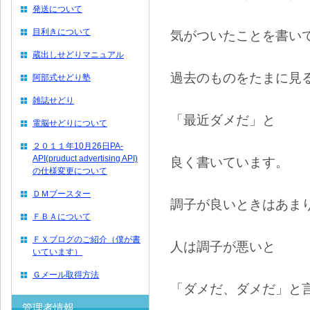
発送について
目利きについて
気がついたことを書い
蔵出しせどりマニュアル
過去のものをたまに見
阿部式せどり塾
雑誌せどり
「最近ダメだ」と
電脳せどりについて
２０１１年10月26日PA-
API(pruduct advertising API)
良く書いています。
の仕様変更について
ＤＭブースター
調子が良いときはあま
ＦＢＡについて
ＦＸブログのご紹介（僕が書
人は調子が悪いと
いています）
Ｇメール取得方法
「ダメだ、ダメだ」と
管理者情報