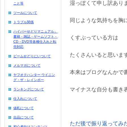
湿っぽくて申し訳あり
こと等
ツールについて
同じような気持ちを胸
トラブル関係
ハイパーせどりマニュアル」
くすぶっている方は
書籍・雑誌・ゲームソフト・
CD・DVD等各種仕入れと転
売対応
たくさんいると思いま
ビームせどりにいついて
メルマガについて
本来はブログなんかで
ヤフオクハンター ウイニン
グ・ザ・レインボー
マイナスな自分も書き
ランキングについて
仕入れについて
値札について
出品について
ただ後で振り返ってみ
初心者向けコンテンツ