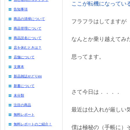
ここが転機になってい
告知事項
商品の清掃について
フラフラはしてますが
商品管理について
なんとか乗り越えてみ
商品説名について
店を休むときは？
思ってます。
店舗について
文庫本
新品雑誌せどりex
新書について
さて今日は．．．．
未分類
注目の商品
最近は仕入れが厳しい
無料レポート
無料レポートのご紹介！
僕は極秘の（手帳に）