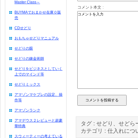
Master Class～
コメント本文 :
BUYMAでおまかせ在庫０販
売
CDせどり
おもちゃせどりマニュアル
せどりの眼
せどりの錬金術師
せどりをビジネスとしていく
上でのマインド等
せどりミックス
アマゾンマケプレの設定、操
作等
アマゾンランク
アマデウス２レビューと超豪
タグ :
せどり、せどら
華特典
カテゴリ :
仕入れにつ
スウィーティーの考えている