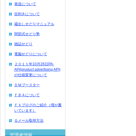
発送について
目利きについて
蔵出しせどりマニュアル
阿部式せどり塾
雑誌せどり
電脳せどりについて
２０１１年10月26日PA-
API(pruduct advertising API)
の仕様変更について
ＤＭブースター
ＦＢＡについて
ＦＸブログのご紹介（僕が書
いています）
Ｇメール取得方法
管理者情報