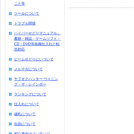
こと等
ツールについて
トラブル関係
ハイパーせどりマニュアル」
書籍・雑誌・ゲームソフト・
CD・DVD等各種仕入れと転
売対応
ビームせどりにいついて
メルマガについて
ヤフオクハンター ウイニン
グ・ザ・レインボー
ランキングについて
仕入れについて
値札について
出品について
初心者向けコンテンツ