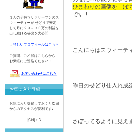
ひまわりの画像を ぽ
です！
３人の子持ちサラリーマンのス
ウィーティーが せどりで安定
して月に２０～３０万の利益を
出し続ける秘訣を大公開
→
詳しいプロフィールはこちら
こんにちはスウィーテ
ご質問、ご相談はこちらから
お気軽にご連絡ください！
お問い合わせはこちら
昨日の
せどり
仕入れ成
お気に入り登録
お気に入り登録しておくと次回
からのアクセスが便利です♪
[Ctrl] + D
さぼってるように見え