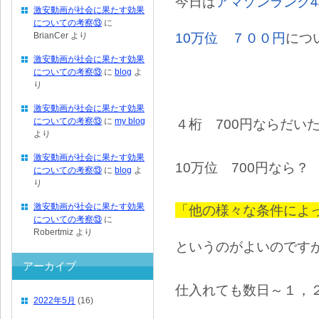
今日は
アマゾンランク4
激安動画が社会に果たす効果
についての考察⑬
に
10万位 ７００円
につ
BrianCer
より
激安動画が社会に果たす効果
についての考察⑬
に
blog
よ
り
激安動画が社会に果たす効果
についての考察⑬
に
my blog
４桁 700円ならだい
より
激安動画が社会に果たす効果
10万位 700円なら？
についての考察⑬
に
blog
よ
り
激安動画が社会に果たす効果
「他の様々な条件によ
についての考察⑬
に
Robertmiz
より
というのがよいのです
アーカイブ
仕入れても数日～１，
2022年5月
(16)