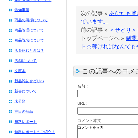
告知事項
次の記事 »
あなたも簡
商品の清掃について
ています。
前の記事 »
＜せどり＞
商品管理について
トップページへ »
副業
商品説名について
ト☆稼げればなんでも
店を休むときは？
店舗について
この記事へのコメ
文庫本
新品雑誌せどりex
名前 :
新書について
未分類
URL :
注目の商品
コメント本文 :
無料レポート
無料レポートのご紹介！