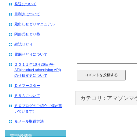
発送について
目利きについて
蔵出しせどりマニュアル
阿部式せどり塾
雑誌せどり
電脳せどりについて
２０１１年10月26日PA-
API(pruduct advertising API)
の仕様変更について
ＤＭブースター
ＦＢＡについて
カテゴリ :
アマゾンマ
ＦＸブログのご紹介（僕が書
いています）
Ｇメール取得方法
管理者情報