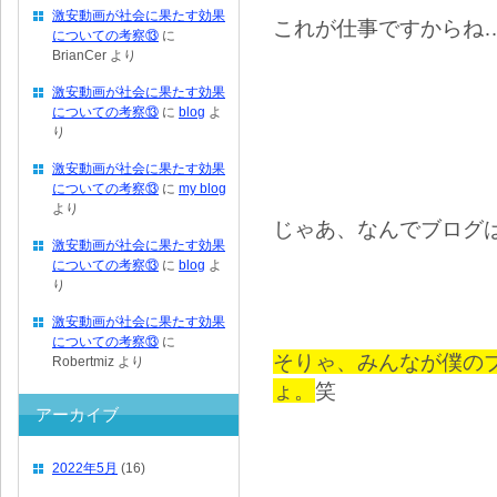
激安動画が社会に果たす効果
これが仕事ですからね
についての考察⑬
に
BrianCer
より
激安動画が社会に果たす効果
についての考察⑬
に
blog
よ
り
激安動画が社会に果たす効果
についての考察⑬
に
my blog
より
じゃあ、なんでブログ
激安動画が社会に果たす効果
についての考察⑬
に
blog
よ
り
激安動画が社会に果たす効果
についての考察⑬
に
そりゃ、みんなが僕の
Robertmiz
より
ょ。
笑
アーカイブ
2022年5月
(16)