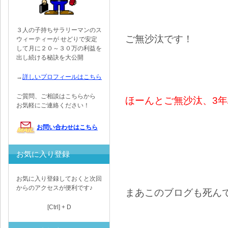
３人の子持ちサラリーマンのス
ご無沙汰です！
ウィーティーが せどりで安定
して月に２０～３０万の利益を
出し続ける秘訣を大公開
→
詳しいプロフィールはこちら
ご質問、ご相談はこちらから
ほーんとご無沙汰、3
お気軽にご連絡ください！
お問い合わせはこちら
お気に入り登録
お気に入り登録しておくと次回
からのアクセスが便利です♪
まあこのブログも死ん
[Ctrl] + D