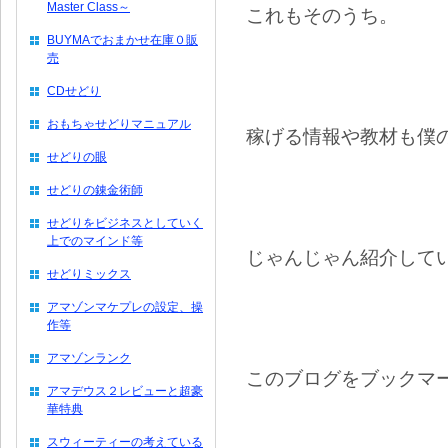
Master Class～
これもそのうち。
BUYMAでおまかせ在庫０販
売
CDせどり
おもちゃせどりマニュアル
稼げる情報や教材も僕
せどりの眼
せどりの錬金術師
せどりをビジネスとしていく
上でのマインド等
じゃんじゃん紹介して
せどりミックス
アマゾンマケプレの設定、操
作等
アマゾンランク
このブログをブックマ
アマデウス２レビューと超豪
華特典
スウィーティーの考えている