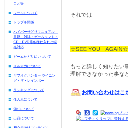
こと等
ツールについて
それでは
トラブル関係
ハイパーせどりマニュアル」
書籍・雑誌・ゲームソフト・
CD・DVD等各種仕入れと転
売対応
☆SEE YOU AGAIN☆
ビームせどりにいついて
もっと詳しく知りたい
メルマガについて
理解できなかった事な
ヤフオクハンター ウイニン
グ・ザ・レインボー
ランキングについて
お問い合わせはこ
仕入れについて
値札について
出品について
初心者向けコンテンツ