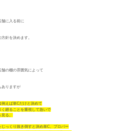
店舗に入る前に
の方針を決めます。
店舗の棚の雰囲気によって
もありますが
は例えば単Cだけと決めて
く廻ることを重視して急いで
見る。
をじっくり抜き倒すと決め単C、プロパー