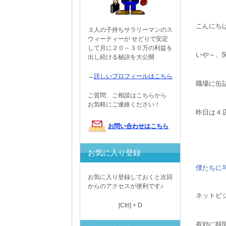
こんにち
３人の子持ちサラリーマンのス
ウィーティーが せどりで安定
して月に２０～３０万の利益を
いや～、
出し続ける秘訣を大公開
→
詳しいプロフィールはこちら
職場に缶
ご質問、ご相談はこちらから
お気軽にご連絡ください！
昨日は４
お問い合わせはこちら
お気に入り登録
僕たちに
お気に入り登録しておくと次回
からのアクセスが便利です♪
ネットビ
[Ctrl] + D
有効に時