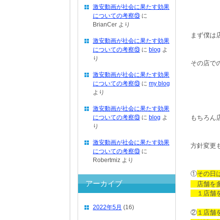
激安動画が社会に果たす効果
についての考察⑬
に
BrianCer
より
まず僕は
激安動画が社会に果たす効果
についての考察⑬
に
blog
よ
り
その店で
激安動画が社会に果たす効果
についての考察⑬
に
my blog
より
激安動画が社会に果たす効果
についての考察⑬
に
blog
よ
もちろん
り
激安動画が社会に果たす効果
方針変更
についての考察⑬
に
Robertmiz
より
①
その日
アーカイブ
店舗を多
１店舗を
2022年5月
(16)
②
１店舗