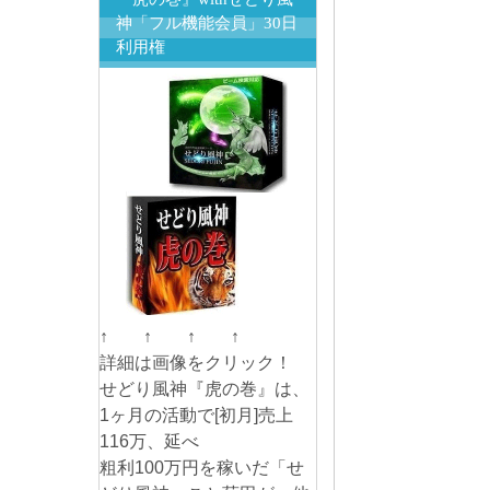
神「フル機能会員」30日
利用権
↑ ↑ ↑ ↑
詳細は画像をクリック！
せどり風神『虎の巻』は、
1ヶ月の活動で[初月]売上
116万、延べ
粗利100万円を稼いだ「せ