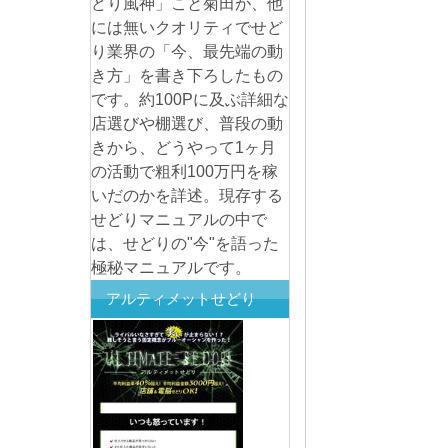
どり風神」こと菊田が、他
には無いクオリティでせど
り業界の「今、最先端の動
き方」を書き下ろしたもの
です。約100Pに及ぶ詳細な
店選びや棚選び、普段の動
きから、どうやって1ヶ月
の活動で粗利100万円を稼
いだのかを詳述。現存する
せどりマニュアルの中で
は、せどりの"今"を語った
極秘マニュアルです。
アルティメットせどり