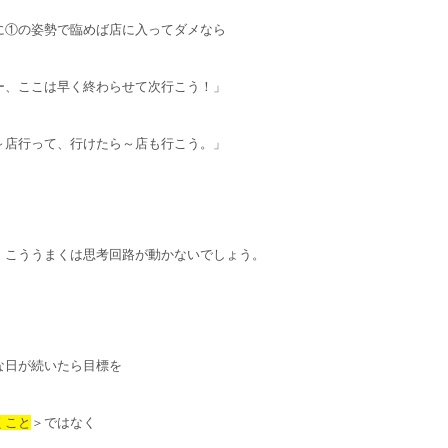
に①の姿勢で臨めば店に入ってダメなら
ー、ここは早く終わらせて次行こう！」
～店行って、行けたら～店も行こう。」
、こううまくは思考回路が動かないでしょう。
な日が続いたら目標を
くこと
＞ではなく