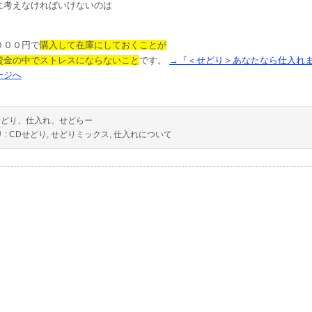
に考えなければいけないのは
０００円で
購入して在庫にしておくことが
資金の中でストレスにならないこと
です。
→『＜せどり＞あなたなら仕入れ
ージへ
せどり、仕入れ、せどらー
 :
CDせどり
,
せどりミックス
,
仕入れについて