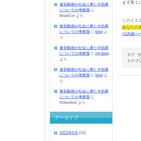
まず第１
激安動画が社会に果たす効果
についての考察⑬
に
BrianCer
より
この１２
激安動画が社会に果たす効果
あなたの
についての考察⑬
に
blog
よ
の詳細ペ
り
激安動画が社会に果たす効果
についての考察⑬
に
my blog
タグ :
より
カテゴリ
激安動画が社会に果たす効果
についての考察⑬
に
blog
よ
り
激安動画が社会に果たす効果
についての考察⑬
に
Robertmiz
より
アーカイブ
2022年5月
(16)