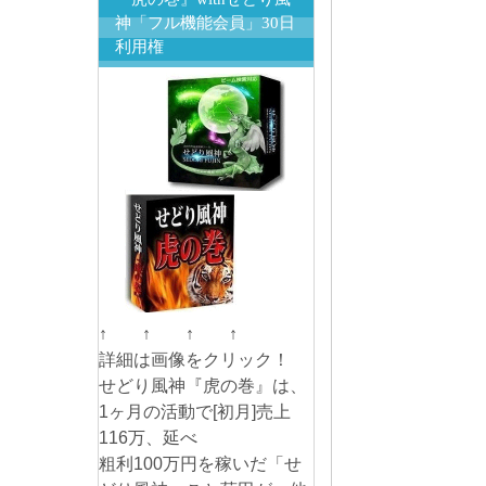
神「フル機能会員」30日
利用権
↑ ↑ ↑ ↑
詳細は画像をクリック！
せどり風神『虎の巻』は、
1ヶ月の活動で[初月]売上
116万、延べ
粗利100万円を稼いだ「せ