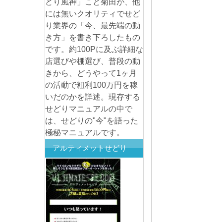
どり風神」こと菊田が、他
には無いクオリティでせど
り業界の「今、最先端の動
き方」を書き下ろしたもの
です。約100Pに及ぶ詳細な
店選びや棚選び、普段の動
きから、どうやって1ヶ月
の活動で粗利100万円を稼
いだのかを詳述。現存する
せどりマニュアルの中で
は、せどりの"今"を語った
極秘マニュアルです。
アルティメットせどり