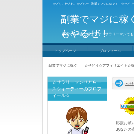
せどり、仕入れ、せどらー | 副業でマジに稼ぐ！ ☆せど
副業でマジに稼
もやるぜ！
副業でも本当に稼げます！サラリーマンでも
トップページ
プロフィール
副業でマジに稼ぐ！ ☆せどり☆アフィリエイト☆稼
☆サラリーマンせどらー
＜せ
スウィーティーのプロフ
ィール☆
応援お願
あなたの