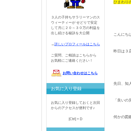
ひまわり
３人の子持ちサラリーマンのス
ウィーティーが せどりで安定
して月に２０～３０万の利益を
出し続ける秘訣を大公開
こんにち
→
詳しいプロフィールはこちら
昨日は３
ご質問、ご相談はこちらから
お気軽にご連絡ください！
お問い合わせはこちら
先日、知
お気に入り登録
「良いの
お気に入り登録しておくと次回
からのアクセスが便利です♪
何かの図
[Ctrl] + D