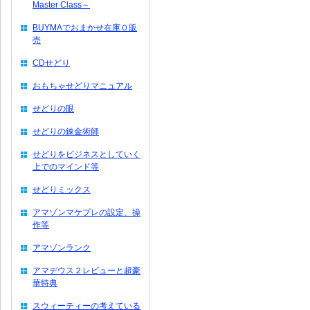
Master Class～
BUYMAでおまかせ在庫０販
売
CDせどり
おもちゃせどりマニュアル
せどりの眼
せどりの錬金術師
せどりをビジネスとしていく
上でのマインド等
せどりミックス
アマゾンマケプレの設定、操
作等
アマゾンランク
アマデウス２レビューと超豪
華特典
スウィーティーの考えている