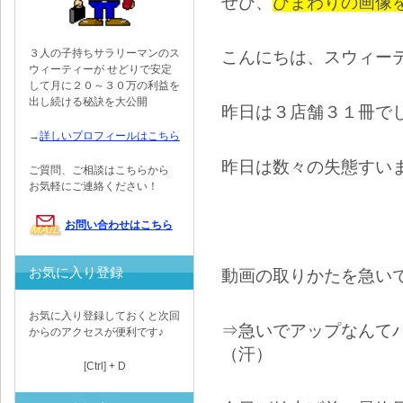
ぜひ、
ひまわりの画像
３人の子持ちサラリーマンのス
こんにちは、スウィー
ウィーティーが せどりで安定
して月に２０～３０万の利益を
出し続ける秘訣を大公開
昨日は３店舗３１冊で
→
詳しいプロフィールはこちら
昨日は数々の失態すい
ご質問、ご相談はこちらから
お気軽にご連絡ください！
お問い合わせはこちら
お気に入り登録
動画の取りかたを急い
お気に入り登録しておくと次回
⇒急いでアップなんて
からのアクセスが便利です♪
（汗）
[Ctrl] + D