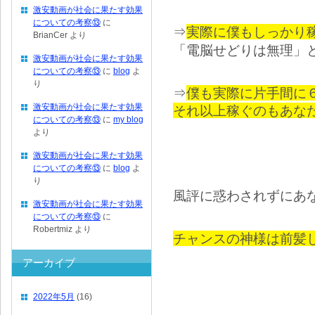
激安動画が社会に果たす効果
についての考察⑬
に
⇒
実際に僕もしっかり
BrianCer
より
「電脳せどりは無理」
激安動画が社会に果たす効果
についての考察⑬
に
blog
よ
り
⇒
僕も実際に片手間に
激安動画が社会に果たす効果
それ以上稼ぐのもあな
についての考察⑬
に
my blog
より
激安動画が社会に果たす効果
についての考察⑬
に
blog
よ
り
風評に惑わされずにあ
激安動画が社会に果たす効果
についての考察⑬
に
Robertmiz
より
チャンスの神様は前髪
アーカイブ
2022年5月
(16)