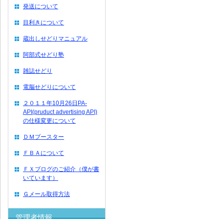
発送について
目利きについて
蔵出しせどりマニュアル
阿部式せどり塾
雑誌せどり
電脳せどりについて
２０１１年10月26日PA-
API(pruduct advertising API)
の仕様変更について
ＤＭブースター
ＦＢＡについて
ＦＸブログのご紹介（僕が書
いています）
Ｇメール取得方法
管理者情報