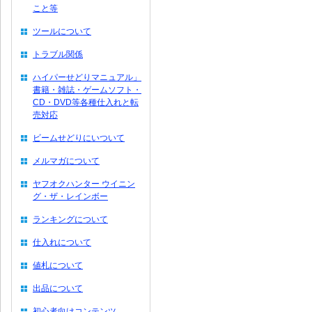
こと等
ツールについて
トラブル関係
ハイパーせどりマニュアル」
書籍・雑誌・ゲームソフト・
CD・DVD等各種仕入れと転
売対応
ビームせどりにいついて
メルマガについて
ヤフオクハンター ウイニン
グ・ザ・レインボー
ランキングについて
仕入れについて
値札について
出品について
初心者向けコンテンツ