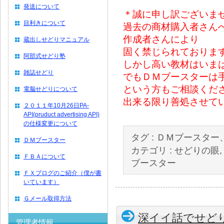
発送について
＊誠に申し訳ございま
目利きについて
過去の商材購入者さん
作成者さんにより
蔵出しせどりマニュアル
固く禁じられておりま
阿部式せどり塾
しかし高い教材はいま
雑誌せどり
でもＤＭブースターは
という方もご相談くだ
電脳せどりについて
出来る限り善処させて
２０１１年10月26日PA-
API(pruduct advertising API)
の仕様変更について
タグ :
ＤＭブースター
ＤＭブースター
カテゴリ :
せどりの眼
ＦＢＡについて
ブースター
ＦＸブログのご紹介（僕が書
いています）
Ｇメール取得方法
深イイ話でせど
管理者情報