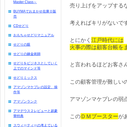
Master Class～
売り上げをアップする
BUYMAでおまかせ在庫０販
売
考えればキリがないで
CDせどり
おもちゃせどりマニュアル
とにかく
江戸時代には
せどりの眼
火事の際は顧客台帳を
せどりの錬金術師
せどりをビジネスとしていく
と言われるほどお客さ
上でのマインド等
せどりミックス
この顧客管理が難しい
アマゾンマケプレの設定、操
作等
アマゾンマケプレの弱
アマゾンランク
アマデウス２レビューと超豪
この
ＤＭブースター
が
華特典
スウィーティーの考えている