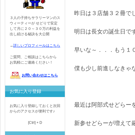
昨日は３店舗３２冊で
３人の子持ちサラリーマンのス
ウィーティーが せどりで安定
して月に２０～３０万の利益を
明日は長女の誕生日で
出し続ける秘訣を大公開
→
詳しいプロフィールはこちら
早いな～．．．もう１
ご質問、ご相談はこちらから
お気軽にご連絡ください！
僕も少し前進しなきゃ
お問い合わせはこちら
お気に入り登録
最近は阿部式せどらー
お気に入り登録しておくと次回
からのアクセスが便利です♪
新参せどらーが増えて
[Ctrl] + D