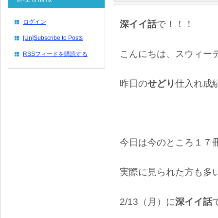
ログイン
深イイ話
で！！！
[Un]Subscribe to Posts
こんにちは、スウィー
RSSフィードを購読する
昨日の
せどり
仕入れ成
今日は今のところ１７
実際に見られた方も多
2/13（月）に
深イイ話