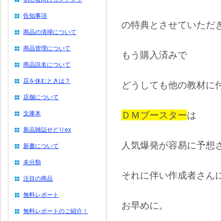
告知事項
の特典とさせていただ
商品の清掃について
商品管理について
もう購入済みで
商品説名について
店を休むときは？
どうしても他の教材に
店舗について
ＤＭブースター
は
文庫本
新品雑誌せどりex
人気爆発が容易に予想
新書について
未分類
それに伴い作成者さん
注目の商品
無料レポート
お早めに。
無料レポートのご紹介！