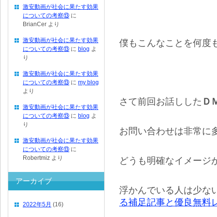
激安動画が社会に果たす効果
についての考察⑬
に
BrianCer
より
激安動画が社会に果たす効果
僕もこんなことを何度
についての考察⑬
に
blog
よ
り
激安動画が社会に果たす効果
についての考察⑬
に
my blog
より
さて前回お話しした
Ｄ
激安動画が社会に果たす効果
についての考察⑬
に
blog
よ
り
お問い合わせは非常に
激安動画が社会に果たす効果
についての考察⑬
に
Robertmiz
より
どうも明確なイメージ
アーカイブ
浮かんでいる人は少な
る補足記事と優良無料
2022年5月
(16)