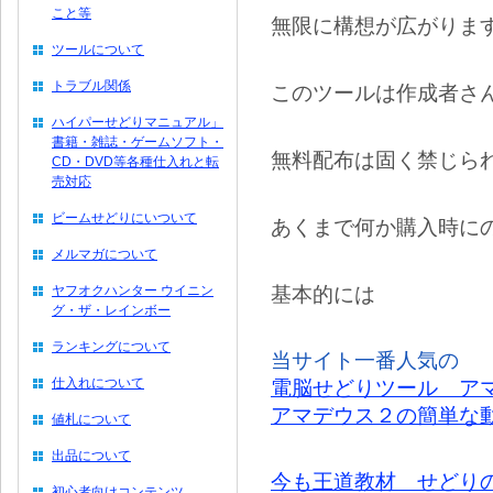
こと等
無限に構想が広がりま
ツールについて
トラブル関係
このツールは作成者さ
ハイパーせどりマニュアル」
書籍・雑誌・ゲームソフト・
無料配布は固く禁じら
CD・DVD等各種仕入れと転
売対応
ビームせどりにいついて
あくまで何か購入時に
メルマガについて
基本的には
ヤフオクハンター ウイニン
グ・ザ・レインボー
ランキングについて
当サイト一番人気の
仕入れについて
電脳せどりツール ア
アマデウス２の簡単な
値札について
出品について
今も王道教材 せどり
初心者向けコンテンツ