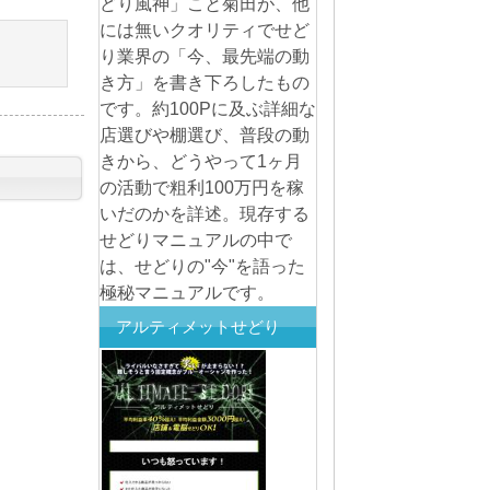
どり風神」こと菊田が、他
には無いクオリティでせど
り業界の「今、最先端の動
き方」を書き下ろしたもの
です。約100Pに及ぶ詳細な
店選びや棚選び、普段の動
きから、どうやって1ヶ月
の活動で粗利100万円を稼
いだのかを詳述。現存する
せどりマニュアルの中で
は、せどりの"今"を語った
極秘マニュアルです。
アルティメットせどり