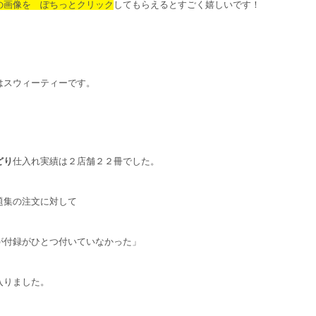
の画像を ぽちっとクリック
してもらえるとすごく嬉しいです！
はスウィーティーです。
どり
仕入れ実績は２店舗２２冊でした。
題集の注文に対して
が付録がひとつ付いていなかった」
入りました。