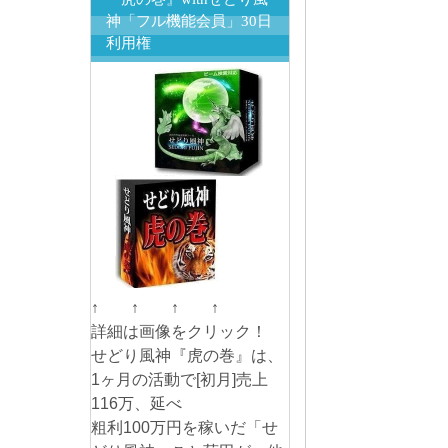
神「フル機能会員」30日
利用権
↑ ↑ ↑ ↑
詳細は画像をクリック！
せどり風神『虎の巻』は、
1ヶ月の活動で[初月]売上
116万、延べ
粗利100万円を稼いだ「せ