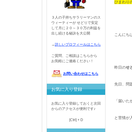
ひまわり
３人の子持ちサラリーマンのス
ウィーティーが せどりで安定
して月に２０～３０万の利益を
出し続ける秘訣を大公開
こんにち
→
詳しいプロフィールはこちら
ご質問、ご相談はこちらから
お気軽にご連絡ください！
昨日の
せ
お問い合わせはこちら
先日、問
お気に入り登録
「届いた
お気に入り登録しておくと次回
からのアクセスが便利です♪
と苦情が
[Ctrl] + D