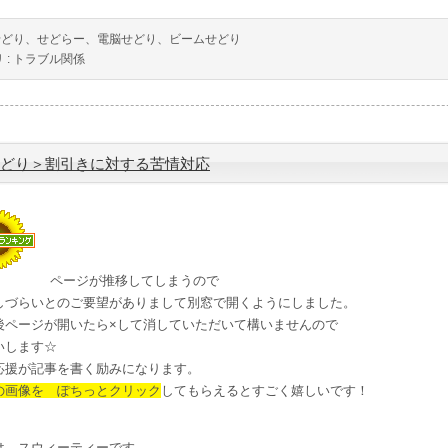
せどり、せどらー、電脳せどり、ビームせどり
 :
トラブル関係
どり＞割引きに対する苦情対応
ページが推移してしまうので
しづらいとのご要望がありまして別窓で開くようにしました。
後ページが開いたら×して消していただいて構いませんので
いします☆
応援が記事を書く励みになります。
の画像を ぽちっとクリック
してもらえるとすごく嬉しいです！
は、スウィーティーです。