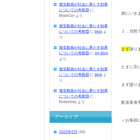
激安動画が社会に果たす効果
についての考察⑬
に
順にいき
BrianCer
より
激安動画が社会に果たす効果
１．当然
についての考察⑬
に
blog
よ
り
激安動画が社会に果たす効果
まず
謝り
についての考察⑬
に
my blog
より
たまに言
激安動画が社会に果たす効果
についての考察⑬
に
blog
よ
り
まず謝り
激安動画が社会に果たす効果
についての考察⑬
に
Robertmiz
より
配送業者
アーカイブ
＜お客様
2022年5月
(16)