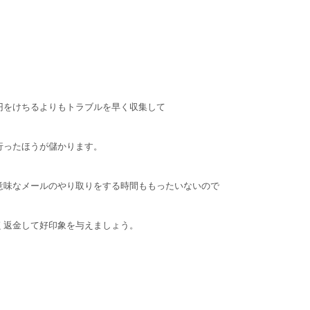
円をけちるよりもトラブルを早く収集して
行ったほうが儲かります。
意味なメールのやり取りをする時間ももったいないので
く返金して好印象を与えましょう。